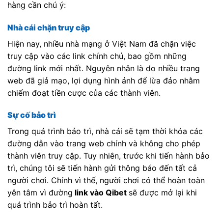
hàng cần chú ý:
Nhà cái chặn truy cập
Hiện nay, nhiều nhà mạng ở Việt Nam đã chặn việc
truy cập vào các link chính chủ, bao gồm những
đường link mới nhất. Nguyên nhân là do nhiều trang
web đã giả mạo, lợi dụng hình ảnh để lừa đảo nhằm
chiếm đoạt tiền cược của các thành viên.
Sự cố bảo trì
Trong quá trình bảo trì, nhà cái sẽ tạm thời khóa các
đường dẫn vào trang web chính và không cho phép
thành viên truy cập. Tuy nhiên, trước khi tiến hành bảo
trì, chúng tôi sẽ tiến hành gửi thông báo đến tất cả
người chơi. Chính vì thế, người chơi có thể hoàn toàn
yên tâm vì đường
link vào Qibet
sẽ được mở lại khi
quá trình bảo trì hoàn tất.