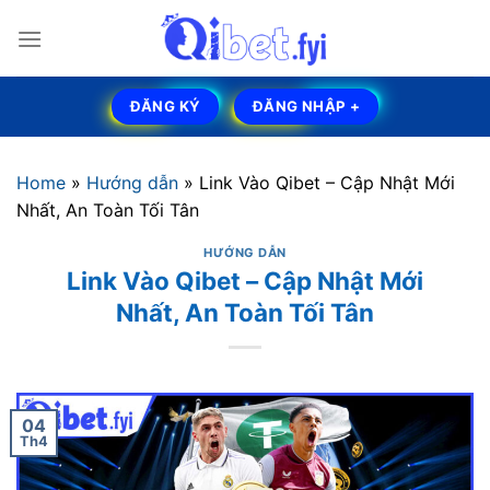
Skip
to
content
ĐĂNG KÝ
ĐĂNG NHẬP +
Home
»
Hướng dẫn
»
Link Vào Qibet – Cập Nhật Mới
Nhất, An Toàn Tối Tân
HƯỚNG DẪN
Link Vào Qibet – Cập Nhật Mới
Nhất, An Toàn Tối Tân
04
Th4