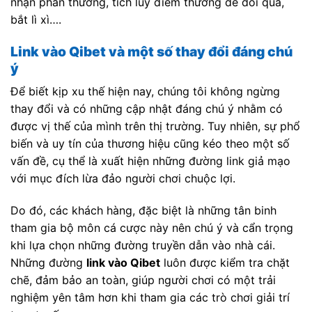
nhận phần thưởng, tích lũy điểm thưởng để đổi quà,
bắt lì xì….
Link vào Qibet và một số thay đổi đáng chú
ý
Để biết kịp xu thế hiện nay, chúng tôi không ngừng
thay đổi và có những cập nhật đáng chú ý nhằm có
được vị thế của mình trên thị trường. Tuy nhiên, sự phổ
biến và uy tín của thương hiệu cũng kéo theo một số
vấn đề, cụ thể là xuất hiện những đường link giả mạo
với mục đích lừa đảo người chơi chuộc lợi.
Do đó, các khách hàng, đặc biệt là những tân binh
tham gia bộ môn cá cược này nên chú ý và cẩn trọng
khi lựa chọn những đường truyền dẫn vào nhà cái.
Những đường
link vào Qibet
luôn được kiểm tra chặt
chẽ, đảm bảo an toàn, giúp người chơi có một trải
nghiệm yên tâm hơn khi tham gia các trò chơi giải trí