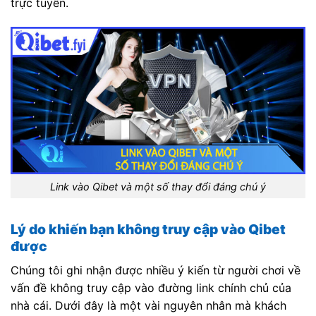
trực tuyến.
Link vào Qibet và một số thay đổi đáng chú ý
Lý do khiến bạn không truy cập vào Qibet
được
Chúng tôi ghi nhận được nhiều ý kiến từ người chơi về
vấn đề không truy cập vào đường link chính chủ của
nhà cái. Dưới đây là một vài nguyên nhân mà khách