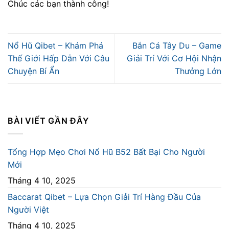
Chúc các bạn thành công!
Nổ Hũ Qibet – Khám Phá
Bắn Cá Tây Du – Game
Thế Giới Hấp Dẫn Với Câu
Giải Trí Với Cơ Hội Nhận
Chuyện Bí Ẩn
Thưởng Lớn
BÀI VIẾT GẦN ĐÂY
Tổng Hợp Mẹo Chơi Nổ Hũ B52 Bất Bại Cho Người
Mới
Tháng 4 10, 2025
Baccarat Qibet – Lựa Chọn Giải Trí Hàng Đầu Của
Người Việt
Tháng 4 10, 2025