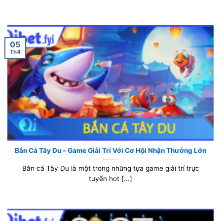
05
Th4
Bắn Cá Tây Du – Game Giải Trí Với Cơ Hội Nhận Thưởng Lớn
Bắn cá Tây Du là một trong những tựa game giải trí trực
tuyến hot [...]