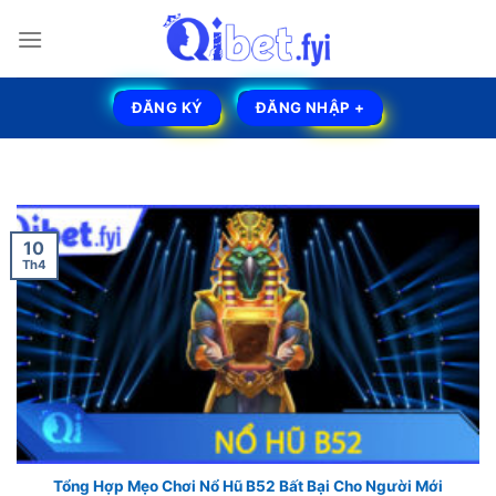
Skip
to
content
ĐĂNG KÝ
ĐĂNG NHẬP +
10
Th4
Tổng Hợp Mẹo Chơi Nổ Hũ B52 Bất Bại Cho Người Mới