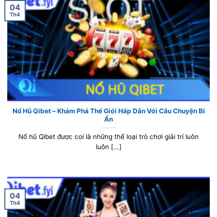
04
Th4
Nổ Hũ Qibet – Khám Phá Thế Giới Hấp Dẫn Với Câu Chuyện Bí
Ẩn
Nổ hũ Qibet được coi là những thể loại trò chơi giải trí luôn
luôn [...]
04
Th4