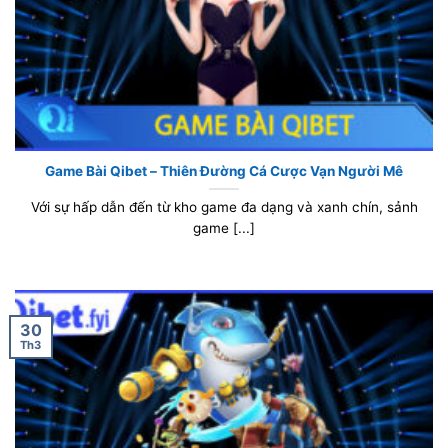
Game Bài Qibet – Thiên Đường Cá Cược Vạn Người Mê
Với sự hấp dẫn đến từ kho game đa dạng và xanh chín, sảnh
game [...]
30
Th3